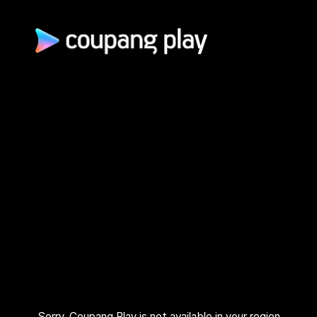
광고 문의
제휴 문의
자주 묻는 질문
쿠팡(주) | 대표이사: 로저스 해롤드 린 (Rogers Harold Lynn) | 사
업자 등록번호: 120-88-00767
사업자정보 확인
통신판매업신고: 2026-서울광진-1253 | 호스팅 서비스 사업자:
AWS 코리아 | 주소: (05050) 서울특별시 광진구 아차산로 412, 2
층 (자양동) | 고객센터: 1600–9800 (유료, 365일, 24시간) | 대
표 이메일:
playrepresent@coupang.com
개인정보 처리방침
쿠팡 이용 약관
와우 멤버십 서비스 이용 약관
쿠팡플레이 이용 기준
쿠팡플레이 유료서비스 이용 약관
Sorry, Coupang Play is not available in your region