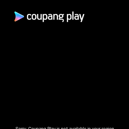
광고 문의
제휴 문의
자주 묻는 질문
쿠팡(주) | 대표이사: 로저스 해롤드 린 (Rogers Harold Lynn) | 사
업자 등록번호: 120-88-00767
사업자정보 확인
통신판매업신고: 2026-서울광진-1253 | 호스팅 서비스 사업자:
AWS 코리아 | 주소: (05050) 서울특별시 광진구 아차산로 412, 2
층 (자양동) | 고객센터: 1600–9800 (유료, 365일, 24시간) | 대
표 이메일:
playrepresent@coupang.com
개인정보 처리방침
쿠팡 이용 약관
와우 멤버십 서비스 이용 약관
쿠팡플레이 이용 기준
쿠팡플레이 유료서비스 이용 약관
Sorry, Coupang Play is not available in your region