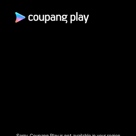
광고 문의
제휴 문의
자주 묻는 질문
쿠팡(주) | 대표이사: 로저스 해롤드 린 (Rogers Harold Lynn) | 사
업자 등록번호: 120-88-00767
사업자정보 확인
통신판매업신고: 2026-서울광진-1253 | 호스팅 서비스 사업자:
AWS 코리아 | 주소: (05050) 서울특별시 광진구 아차산로 412, 2
층 (자양동) | 고객센터: 1600–9800 (유료, 365일, 24시간) | 대
표 이메일:
playrepresent@coupang.com
개인정보 처리방침
쿠팡 이용 약관
와우 멤버십 서비스 이용 약관
쿠팡플레이 이용 기준
쿠팡플레이 유료서비스 이용 약관
Sorry, Coupang Play is not available in your region