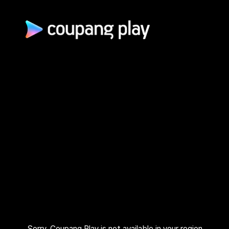
광고 문의
제휴 문의
자주 묻는 질문
쿠팡(주) | 대표이사: 로저스 해롤드 린 (Rogers Harold Lynn) | 사
업자 등록번호: 120-88-00767
사업자정보 확인
통신판매업신고: 2026-서울광진-1253 | 호스팅 서비스 사업자:
AWS 코리아 | 주소: (05050) 서울특별시 광진구 아차산로 412, 2
층 (자양동) | 고객센터: 1600–9800 (유료, 365일, 24시간) | 대
표 이메일:
playrepresent@coupang.com
개인정보 처리방침
쿠팡 이용 약관
와우 멤버십 서비스 이용 약관
쿠팡플레이 이용 기준
쿠팡플레이 유료서비스 이용 약관
Sorry, Coupang Play is not available in your region