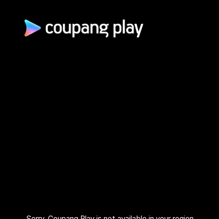
광고 문의
제휴 문의
자주 묻는 질문
쿠팡(주) | 대표이사: 로저스 해롤드 린 (Rogers Harold Lynn) | 사
업자 등록번호: 120-88-00767
사업자정보 확인
통신판매업신고: 2026-서울광진-1253 | 호스팅 서비스 사업자:
AWS 코리아 | 주소: (05050) 서울특별시 광진구 아차산로 412, 2
층 (자양동) | 고객센터: 1600–9800 (유료, 365일, 24시간) | 대
표 이메일:
playrepresent@coupang.com
개인정보 처리방침
쿠팡 이용 약관
와우 멤버십 서비스 이용 약관
쿠팡플레이 이용 기준
쿠팡플레이 유료서비스 이용 약관
Sorry, Coupang Play is not available in your region