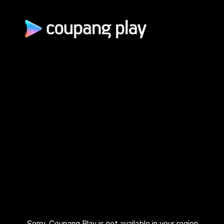
광고 문의
제휴 문의
자주 묻는 질문
쿠팡(주) | 대표이사: 로저스 해롤드 린 (Rogers Harold Lynn) | 사
업자 등록번호: 120-88-00767
사업자정보 확인
통신판매업신고: 2026-서울광진-1253 | 호스팅 서비스 사업자:
AWS 코리아 | 주소: (05050) 서울특별시 광진구 아차산로 412, 2
층 (자양동) | 고객센터: 1600–9800 (유료, 365일, 24시간) | 대
표 이메일:
playrepresent@coupang.com
개인정보 처리방침
쿠팡 이용 약관
와우 멤버십 서비스 이용 약관
쿠팡플레이 이용 기준
쿠팡플레이 유료서비스 이용 약관
Sorry, Coupang Play is not available in your region