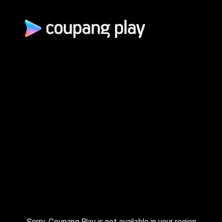
광고 문의
제휴 문의
자주 묻는 질문
쿠팡(주) | 대표이사: 로저스 해롤드 린 (Rogers Harold Lynn) | 사
업자 등록번호: 120-88-00767
사업자정보 확인
통신판매업신고: 2026-서울광진-1253 | 호스팅 서비스 사업자:
AWS 코리아 | 주소: (05050) 서울특별시 광진구 아차산로 412, 2
층 (자양동) | 고객센터: 1600–9800 (유료, 365일, 24시간) | 대
표 이메일:
playrepresent@coupang.com
개인정보 처리방침
쿠팡 이용 약관
와우 멤버십 서비스 이용 약관
쿠팡플레이 이용 기준
쿠팡플레이 유료서비스 이용 약관
Sorry, Coupang Play is not available in your region