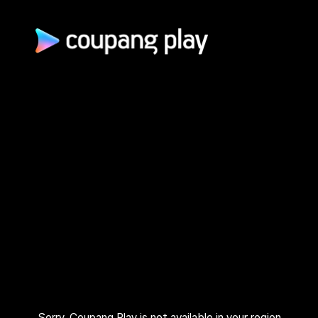
광고 문의
제휴 문의
자주 묻는 질문
쿠팡(주) | 대표이사: 로저스 해롤드 린 (Rogers Harold Lynn) | 사
업자 등록번호: 120-88-00767
사업자정보 확인
통신판매업신고: 2026-서울광진-1253 | 호스팅 서비스 사업자:
AWS 코리아 | 주소: (05050) 서울특별시 광진구 아차산로 412, 2
층 (자양동) | 고객센터: 1600–9800 (유료, 365일, 24시간) | 대
표 이메일:
playrepresent@coupang.com
개인정보 처리방침
쿠팡 이용 약관
와우 멤버십 서비스 이용 약관
쿠팡플레이 이용 기준
쿠팡플레이 유료서비스 이용 약관
Sorry, Coupang Play is not available in your region