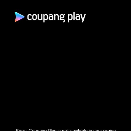
광고 문의
제휴 문의
자주 묻는 질문
쿠팡(주) | 대표이사: 로저스 해롤드 린 (Rogers Harold Lynn) | 사
업자 등록번호: 120-88-00767
사업자정보 확인
통신판매업신고: 2026-서울광진-1253 | 호스팅 서비스 사업자:
AWS 코리아 | 주소: (05050) 서울특별시 광진구 아차산로 412, 2
층 (자양동) | 고객센터: 1600–9800 (유료, 365일, 24시간) | 대
표 이메일:
playrepresent@coupang.com
개인정보 처리방침
쿠팡 이용 약관
와우 멤버십 서비스 이용 약관
쿠팡플레이 이용 기준
쿠팡플레이 유료서비스 이용 약관
Sorry, Coupang Play is not available in your region