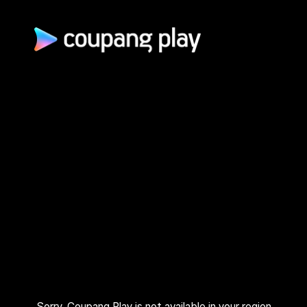
광고 문의
제휴 문의
자주 묻는 질문
쿠팡(주) | 대표이사: 로저스 해롤드 린 (Rogers Harold Lynn) | 사
업자 등록번호: 120-88-00767
사업자정보 확인
통신판매업신고: 2026-서울광진-1253 | 호스팅 서비스 사업자:
AWS 코리아 | 주소: (05050) 서울특별시 광진구 아차산로 412, 2
층 (자양동) | 고객센터: 1600–9800 (유료, 365일, 24시간) | 대
표 이메일:
playrepresent@coupang.com
개인정보 처리방침
쿠팡 이용 약관
와우 멤버십 서비스 이용 약관
쿠팡플레이 이용 기준
쿠팡플레이 유료서비스 이용 약관
Sorry, Coupang Play is not available in your region