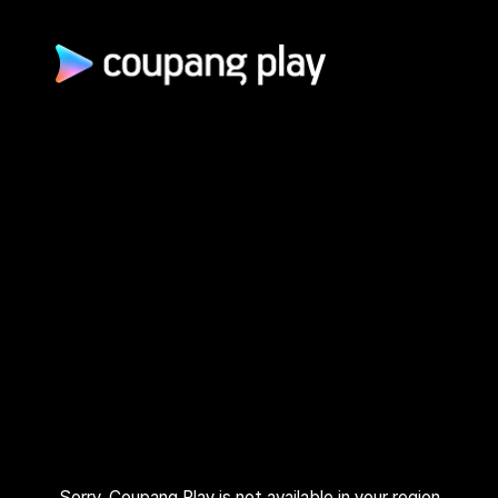
광고 문의
제휴 문의
자주 묻는 질문
쿠팡(주) | 대표이사: 로저스 해롤드 린 (Rogers Harold Lynn) | 사
업자 등록번호: 120-88-00767
사업자정보 확인
통신판매업신고: 2026-서울광진-1253 | 호스팅 서비스 사업자:
AWS 코리아 | 주소: (05050) 서울특별시 광진구 아차산로 412, 2
층 (자양동) | 고객센터: 1600–9800 (유료, 365일, 24시간) | 대
표 이메일:
playrepresent@coupang.com
개인정보 처리방침
쿠팡 이용 약관
와우 멤버십 서비스 이용 약관
쿠팡플레이 이용 기준
쿠팡플레이 유료서비스 이용 약관
Sorry, Coupang Play is not available in your region