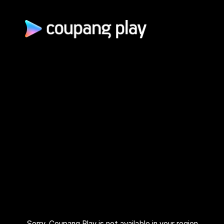
광고 문의
제휴 문의
자주 묻는 질문
쿠팡(주) | 대표이사: 로저스 해롤드 린 (Rogers Harold Lynn) | 사
업자 등록번호: 120-88-00767
사업자정보 확인
통신판매업신고: 2026-서울광진-1253 | 호스팅 서비스 사업자:
AWS 코리아 | 주소: (05050) 서울특별시 광진구 아차산로 412, 2
층 (자양동) | 고객센터: 1600–9800 (유료, 365일, 24시간) | 대
표 이메일:
playrepresent@coupang.com
개인정보 처리방침
쿠팡 이용 약관
와우 멤버십 서비스 이용 약관
쿠팡플레이 이용 기준
쿠팡플레이 유료서비스 이용 약관
Sorry, Coupang Play is not available in your region