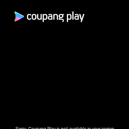
광고 문의
제휴 문의
자주 묻는 질문
쿠팡(주) | 대표이사: 로저스 해롤드 린 (Rogers Harold Lynn) | 사
업자 등록번호: 120-88-00767
사업자정보 확인
통신판매업신고: 2026-서울광진-1253 | 호스팅 서비스 사업자:
AWS 코리아 | 주소: (05050) 서울특별시 광진구 아차산로 412, 2
층 (자양동) | 고객센터: 1600–9800 (유료, 365일, 24시간) | 대
표 이메일:
playrepresent@coupang.com
개인정보 처리방침
쿠팡 이용 약관
와우 멤버십 서비스 이용 약관
쿠팡플레이 이용 기준
쿠팡플레이 유료서비스 이용 약관
Sorry, Coupang Play is not available in your region