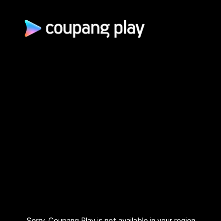
광고 문의
제휴 문의
자주 묻는 질문
쿠팡(주) | 대표이사: 로저스 해롤드 린 (Rogers Harold Lynn) | 사
업자 등록번호: 120-88-00767
사업자정보 확인
통신판매업신고: 2026-서울광진-1253 | 호스팅 서비스 사업자:
AWS 코리아 | 주소: (05050) 서울특별시 광진구 아차산로 412, 2
층 (자양동) | 고객센터: 1600–9800 (유료, 365일, 24시간) | 대
표 이메일:
playrepresent@coupang.com
개인정보 처리방침
쿠팡 이용 약관
와우 멤버십 서비스 이용 약관
쿠팡플레이 이용 기준
쿠팡플레이 유료서비스 이용 약관
Sorry, Coupang Play is not available in your region