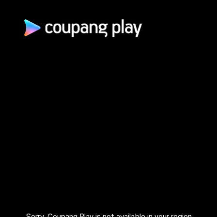
광고 문의
제휴 문의
자주 묻는 질문
쿠팡(주) | 대표이사: 로저스 해롤드 린 (Rogers Harold Lynn) | 사
업자 등록번호: 120-88-00767
사업자정보 확인
통신판매업신고: 2026-서울광진-1253 | 호스팅 서비스 사업자:
AWS 코리아 | 주소: (05050) 서울특별시 광진구 아차산로 412, 2
층 (자양동) | 고객센터: 1600–9800 (유료, 365일, 24시간) | 대
표 이메일:
playrepresent@coupang.com
개인정보 처리방침
쿠팡 이용 약관
와우 멤버십 서비스 이용 약관
쿠팡플레이 이용 기준
쿠팡플레이 유료서비스 이용 약관
Sorry, Coupang Play is not available in your region